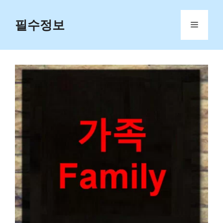
Skip
to
필수정보
Menu
content