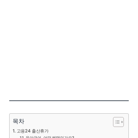
목차
고용24 출산휴가
육아급여, 어떤 혜택인가요?