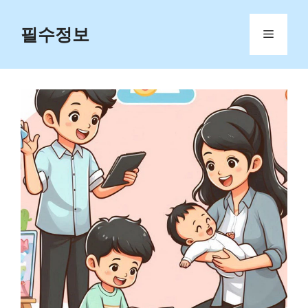
Skip
to
필수정보
Menu
content