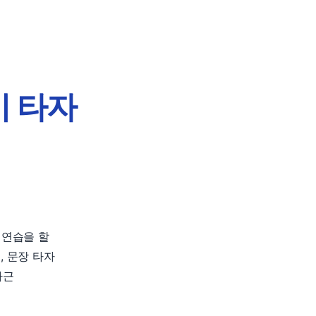
이 타자
 연습을 할
, 문장 타자
차근