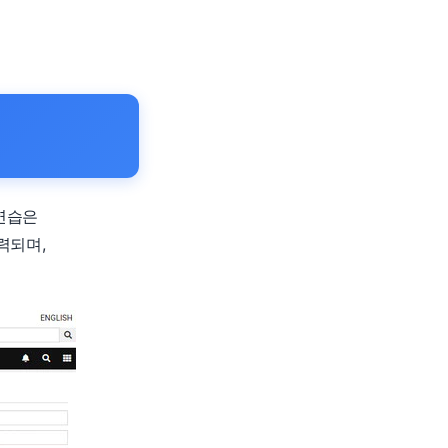
연습은
력되며,