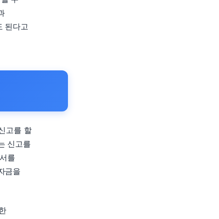
과
도 된다고
 신고를 할
는 신고를
명서를
정자금을
한