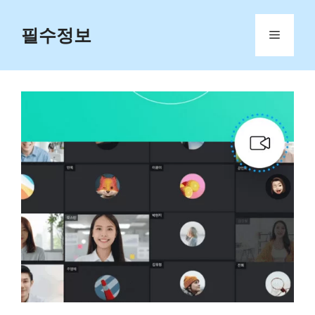
Skip
to
필수정보
Menu
content