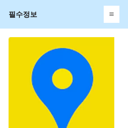
Skip
to
필수정보
Menu
content