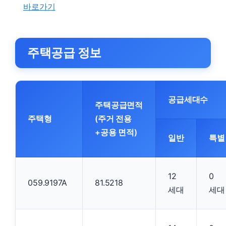
바로가기
주택공급 정보
공급세대수
주택공급면적
주택형
(주거 전용
+공용 면적)
일반
특별
12
0
059.9197A
81.5218
세대
세대