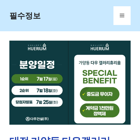
Skip
to
필수정보
Menu
content