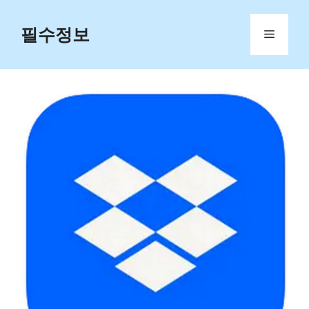
Skip
to
필수정보
Menu
content