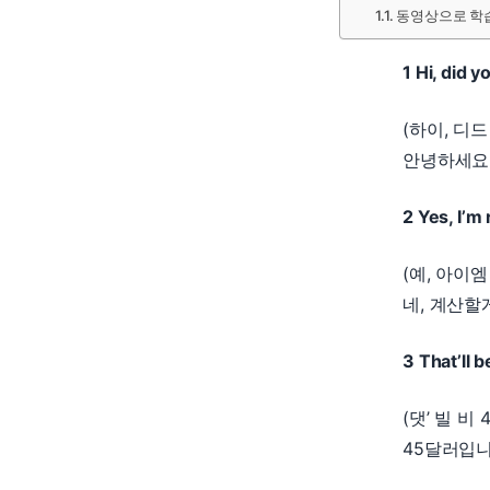
동영상으로 학
1 Hi, did 
(하이, 디
안녕하세요,
2 Yes, I’m
(예, 아이엠
네, 계산할
3 That’ll 
(댓’ 빌 비
45달러입니