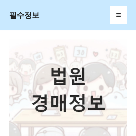
Skip
to
필수정보
Menu
content