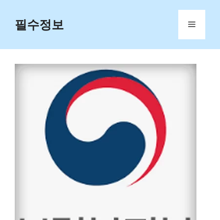
Skip
to
필수정보
Menu
content