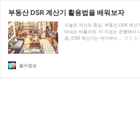
부동산 DSR 계산기 활용법을 배워보자
오늘은 자산의 중심, 부동산 DSR 계산
타내는 비율이죠. 이 지표는 은행에서 대
부
럼, DSR 계산기는 어디에서 …
계속 읽
동
산
DSR
계
필수정보
산
기
활
용
법
을
배
워
보
자