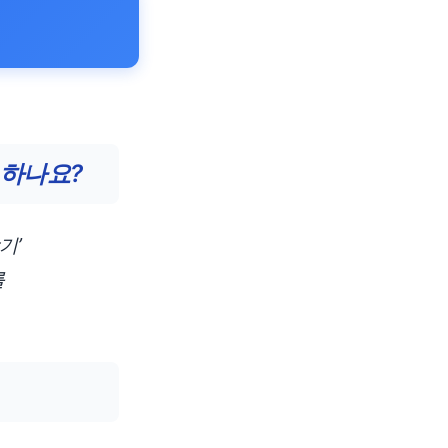
 하나요?
기’
를