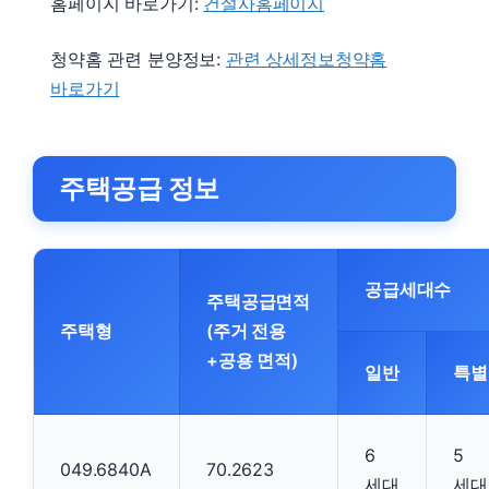
홈페이지 바로가기:
건설사홈페이지
청약홈 관련 분양정보:
관련 상세정보청약홈
바로가기
주택공급 정보
공급세대수
주택공급면적
주택형
(주거 전용
+공용 면적)
일반
특별
6
5
049.6840A
70.2623
세대
세대