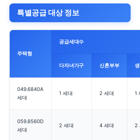
특별공급 대상 정보
공급세대수
주택형
다자녀가구
신혼부부
생
049.6840A
1 세대
2 세대
1
세대
059.8560D
2 세대
4 세대
2
세대