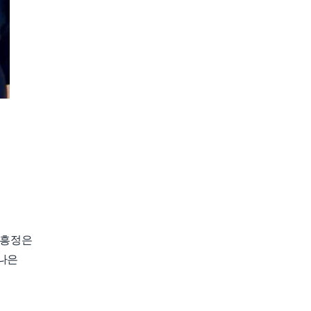
 흥정은
나은