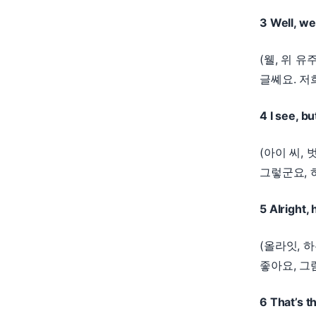
3 Well, we 
(웰, 위 유
글쎼요. 저
4 I see, bu
(아이 씨, 
그렇군요, 
5 Alright,
(올라잇, 
좋아요, 그
6 That’s t