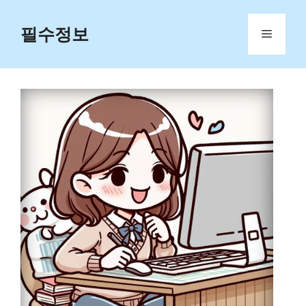
Skip
to
필수정보
Menu
content