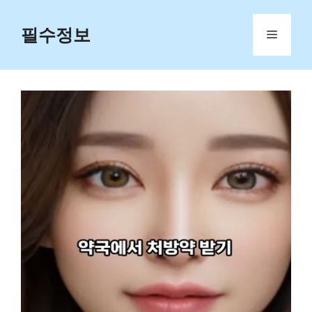
Skip
to
필수정보
Menu
content