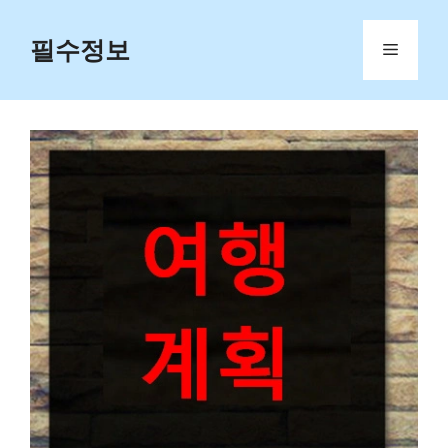
Skip
to
필수정보
Menu
content