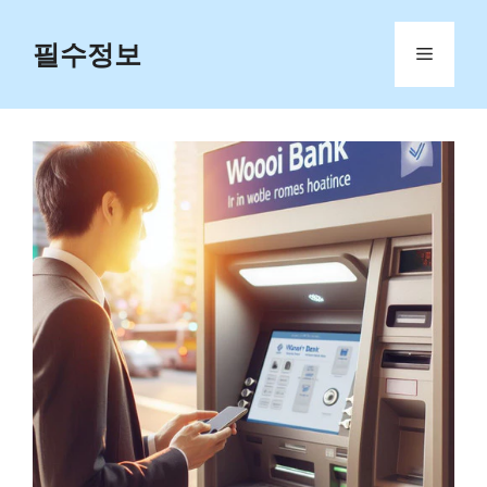
Skip
to
필수정보
Menu
content