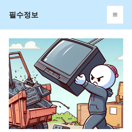
Skip
to
필수정보
Menu
content