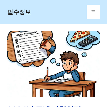
Skip
to
필수정보
Menu
content