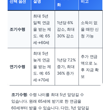
선택 옵션
설명
비고
화
최대 5년
일찍 연금
1년당 6%
소득이 없
조기수령
을 받는 제
감소, 최대
을 때만 신
도. 예: 65
30% 감소
청 가능
세→60세
최대 5년
추가 연금
늦게 연금
1년당 7.2%
액으로 노
연기수령
을 받는 제
증가, 최대
후 자금 확
도. 예: 65
36% 증가
보
세→70세
조기수령
: 수령 나이를 최대 5년 앞당길 수
있습니다. 원래 65세에 받기로 한 연금을
60세부터 받을 수 있습니다. 다만, 1년 앞당길