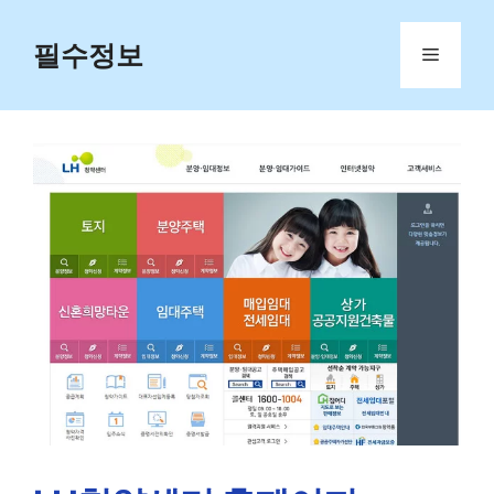
Skip
to
필수정보
Menu
content